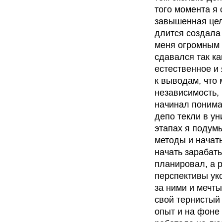
того момента я
завышенная цель
длится создала
меня огромным 
сдавался так ка
естественное и
к выводам, что 
независимость, 
начинал понимат
депо текли в ун
этапах я подум
методы и начать
начать зарабаты
планировал, а р
перспективы ук
за ними и мечты
свой тернистый 
опыт и на фоне