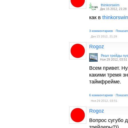
thinkorswim
Дек 15 2012, 21:28
как в
thinkorswi
3 комментариев
·
Показат
Дек 15 2012, 21:28
Rogoz
Реал трейды ny
Ноя 29 2012, 03:51
Всем привет. Н
какими тремя з
таймфрейме.
6 комментариев
·
Показат
Ноя 29 2012, 03:51
Rogoz
Вопрос сугубо д
трейдеры?))