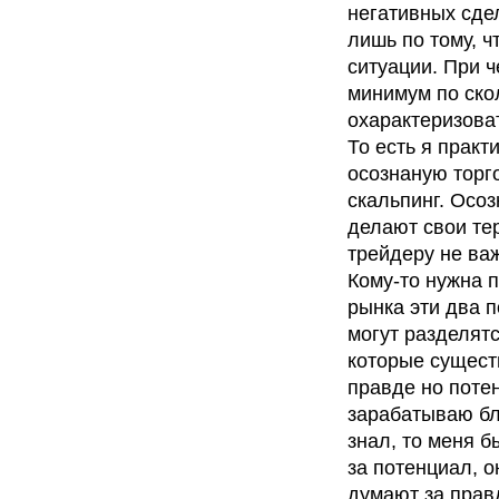
негативных сдел
лишь по тому, ч
ситуации. При ч
минимум по скол
охарактеризова
То есть я практ
осознаную торг
скальпинг. Осо
делают свои те
трейдеру не важ
Кому-то нужна п
рынка эти два 
могут разделятс
которые сущест
правде но потен
зарабатываю бл
знал, то меня б
за потенциал, о
думают за прав