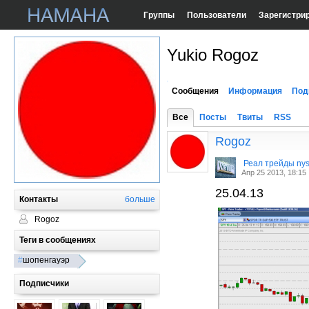
Группы
Пользователи
Зарегистри
Yukio Rogoz
Сообщения
Информация
Под
Все
Посты
Твиты
RSS
Rogoz
Реал трейды ny
Апр 25 2013, 18:15
25.04.13
Контакты
больше
Rogoz
Теги в сообщениях
#
шопенгауэр
Подписчики