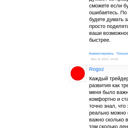
сможете если бу
ошибаетесь. По
будете думать 
просто поделятс
ваши возможност
быстрее.
Комментировать
·
Показа
Июн 11 2012, 14:44
Rogoz
Каждый трейдер
развития как тр
меня было важно
комфортно и ста
точно знал, что
реально можно 
важно сколько в
том сколько де