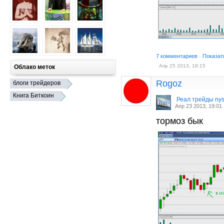
7 комментариев
·
Показат
Апр 25 2013, 18:15
Облако меток
Rogoz
блоги трейдеров
Книга Биткоин
Реал трейды ny
Апр 23 2013, 19:01
тормоз бык