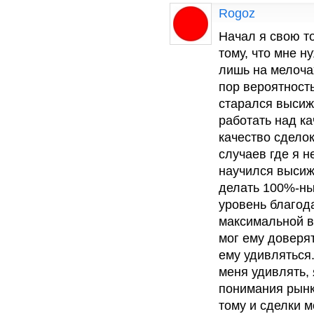
Rogoz
Начал я свою т
тому, что мне н
лишь на мелоча
пор вероятност
старался высиж
работать над ка
качество сделок
случаев где я н
научился высиж
делать 100%-ны
уровень благод
максимальной в
мог ему доверя
ему удивляться.
меня удивлять, 
понимания рынк
тому и сделки м