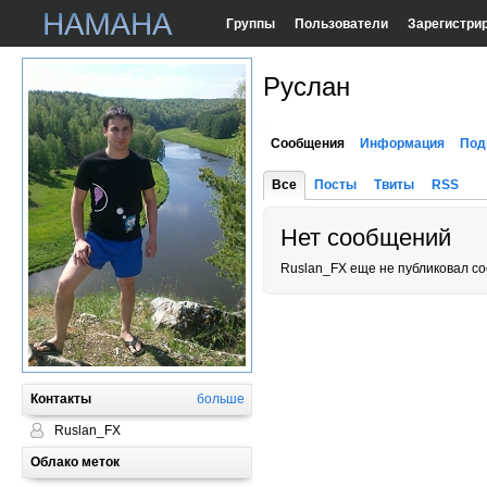
Группы
Пользователи
Зарегистри
Руслан
Сообщения
Информация
Под
Все
Посты
Твиты
RSS
Нет сообщений
Ruslan_FX еще не публиковал с
Контакты
больше
Ruslan_FX
Облако меток