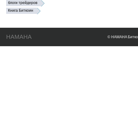
блоги трейдеров
Книга Биткоин
HAMAHA
© HAMAHA Биткои