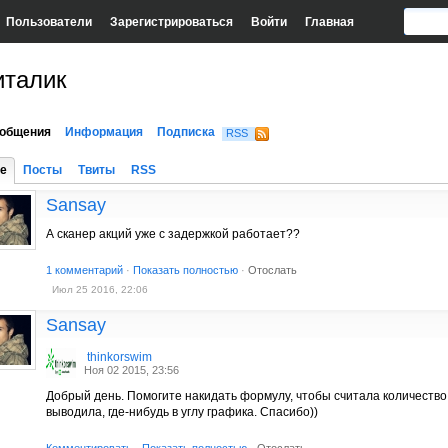
Пользователи
Зарегистрироваться
Войти
Главная
италик
общения
Информация
Подписка
RSS
е
Посты
Твиты
RSS
Sansay
А сканер акций уже с задержкой работает??
1 комментарий
·
Показать полностью
·
Отослать
Июл 25 2016, 22:06
Sansay
thinkorswim
Ноя 02 2015, 23:56
Добрый день. Помогите накидать формулу, чтобы считала количеств
выводила, где-нибудь в углу графика. Спасибо))