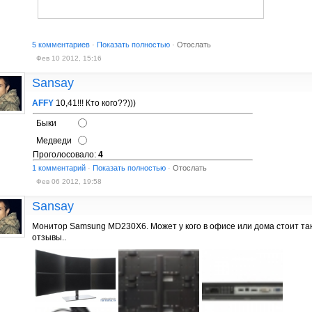
5 комментариев
·
Показать полностью
·
Отослать
Фев 10 2012, 15:16
Sansay
AFFY
10,41!!! Кто кого??)))
Быки
Медведи
Проголосовало:
4
1 комментарий
·
Показать полностью
·
Отослать
Фев 06 2012, 19:58
Sansay
Монитор Samsung MD230X6. Может у кого в офисе или дома стоит та
отзывы..