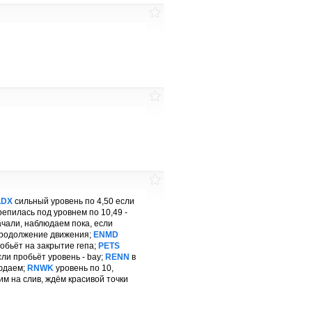
LDX
сильный уровень по 4,50 если
репилась под уровнем по 10,49 -
чали, наблюдаем пока, если
 продолжение движения;
ENMD
обьёт на закрытие гепа;
PETS
сли пробьёт уровень - bay;
RENN
в
людаем;
RNWK
уровень по 10,
им на слив, ждём красивой точки