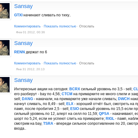
Sansay
GTXI
начинают сливать по тиху..
Комментировать
·
Показать полностью
·
Отослать
Фев 01 2012, 00:36
Sansay
RENN
держат по 6
Комментировать
·
Показать полностью
·
Отослать
Янв 31 2012, 20:13
Sansay
Интересные акции на сегодня:
BCRX
сильный уровень по 3,5 - sell;
C
его разберут - bay по 4,56;
CTCM
на примарките не много слили и зак
sell;
DANG
- накачали, на примарките уже начали сливать;
DWCH
нака
начнут сливать, по 8,49 - sell;
ELX
- хороший отчёт был, смотреть на
памп, после пробития 2,5 - sell;
ESIO
сильный уровень по 15,5 если пр
сильный уровень по 12, алерт на селл по 11,59;
QPSA
- накачивают, е
шорт по 5,24, если не успеют слить на примарките;
RIGL
- памп, наб
смотрим на bay,
TSRA
- впереди сильное сопротивление по 20, смотр
входа..