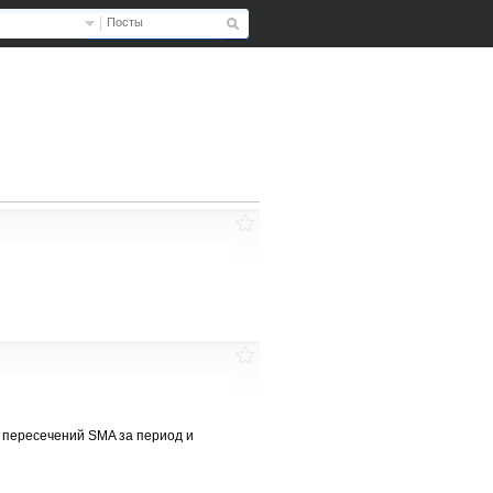
Посты
о пересечений SMA за период и