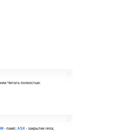
ании Читать полностью:
GM
- памп;
ASX
- закрытие гепа;