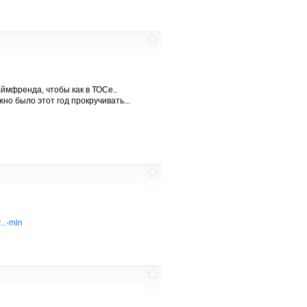
аймфренда, чтобы как в ТОСе..
но было этот год прокручивать...
...-mln