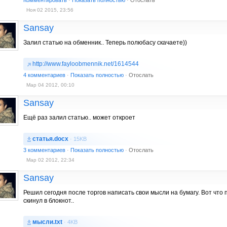
Комментировать
·
Показать полностью
·
Отослать
Ноя 02 2015, 23:56
Sansay
Залил статью на обменник.. Теперь полюбасу скачаете))
http://www.fayloobmennik.net/1614544
4 комментариев
·
Показать полностью
·
Отослать
Мар 04 2012, 00:10
Sansay
Ещё раз залил статью.. может откроет
статья.docx
· 15KB
3 комментариев
·
Показать полностью
·
Отослать
Мар 02 2012, 22:34
Sansay
Решил сегодня после торгов написать свои мысли на бумагу. Вот что 
скинул в блокнот..
мысли.txt
· 4KB