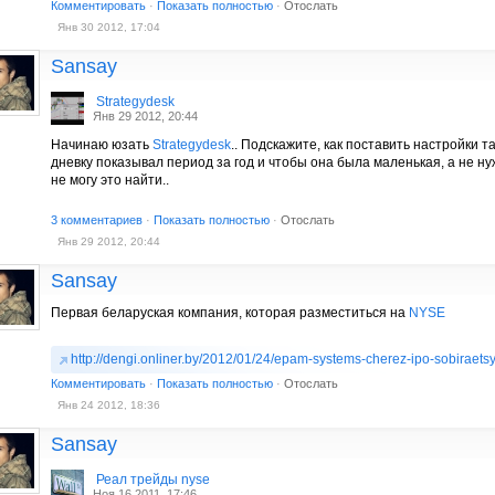
Комментировать
·
Показать полностью
·
Отослать
Янв 30 2012, 17:04
Sansay
Strategydesk
Янв 29 2012, 20:44
Начинаю юзать
Strategydesk
.. Подскажите, как поставить настройки т
дневку показывал период за год и чтобы она была маленькая, а не нуж
не могу это найти..
3 комментариев
·
Показать полностью
·
Отослать
Янв 29 2012, 20:44
Sansay
Первая беларуская компания, которая разместиться на
NYSE
http://dengi.onliner.by/2012/01/24/epam-systems-cherez-ipo-sobiraetsy
Комментировать
·
Показать полностью
·
Отослать
Янв 24 2012, 18:36
Sansay
Реал трейды nyse
Ноя 16 2011, 17:46