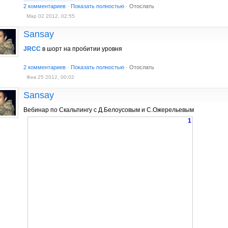
2 комментариев
·
Показать полностью
·
Отослать
Мар 02 2012, 02:55
Sansay
JRCC
в шорт на пробитии уровня
2 комментариев
·
Показать полностью
·
Отослать
Фев 25 2012, 00:02
Sansay
Вебинар по Скальпингу с Д.Белоусовым и С.Ожерельевым
1