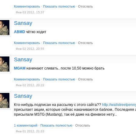
Комментировать
·
Показать полностью
·
Отослать
Фев 03 2012, 15:37
Sansay
ABMD
чётко ходит
Комментировать
·
Показать полностью
·
Отослать
Фев 02 2012, 20:55
Sansay
MGAM
начинают сливать.. после 10,50 можно брать
Комментировать
·
Показать полностью
·
Отослать
Фев 02 2012, 20:22
Sansay
Кто-нибудь подписан на рассылку с этого сайта??
http://wallstreetpen
присылает акции, которые сейчас накачиваются баблом.. Последняя 
присылали MSTG (Mustang), так её даже на финвизе нету...
1 комментарий
·
Показать полностью
·
Отослать
Фев 01 2012, 21:33