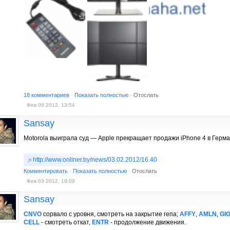
18 комментариев
·
Показать полностью
·
Отослать
Фев 06 2012, 13:54
Sansay
Motorola выиграла суд — Apple прекращает продажи iPhone 4 в Герм
http://www.onliner.by/news/03.02.2012/16.40
Комментировать
·
Показать полностью
·
Отослать
Фев 03 2012, 18:09
Sansay
CNVO
сорвало с уровня, смотреть на закрытие гепа;
AFFY
,
AMLN
,
GI
CELL
- смотреть откат,
ENTR
- продолжение движения.