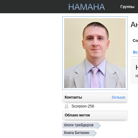
Группы
А
Со
Вс
Н
Контакты
больше
Scorpion-256
Облако меток
блоги трейдеров
Книга Биткоин