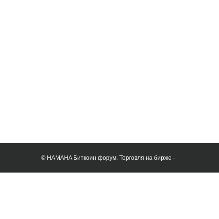
© HAMAHA Биткоин форум. Торговля на бирже ·