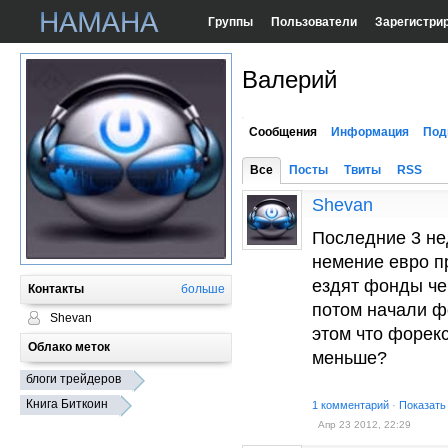
Группы
Пользователи
Зарегистри
Валерий
Сообщения
Информация
Под
Все
Посты
Твиты
RSS
Shevan
Последние 3 нед
немение евро пр
ездят фонды чер
Контакты
больше
потом начали ф
Shevan
этом что форек
Облако меток
меньше?
блоги трейдеров
Книга Биткоин
1 комментарий
·
Показать
Апр 23 2012, 22:29