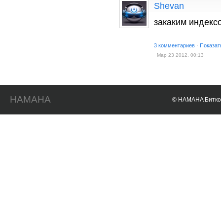
Shevan
закаким индексо
3 комментариев
·
Показат
Мар 23 2012, 00:13
HAMAHA
© HAMAHA Биткои