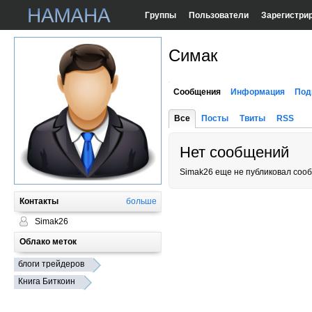
Группы
Пользователи
Зарегистри
Симак
Сообщения
Информация
Под
Все
Посты
Твиты
RSS
Нет сообщений
Simak26 еще не публиковал соо
Контакты
больше
Simak26
Облако меток
блоги трейдеров
Книга Биткоин