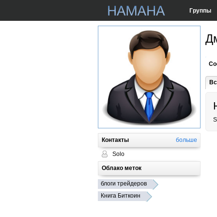
Группы
Д
Со
Вс
S
Контакты
больше
Solo
Облако меток
блоги трейдеров
Книга Биткоин