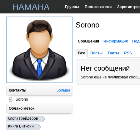
Группы
Пользователи
Зарегистри
Sorono
Сообщения
Информация
Под
Все
Посты
Твиты
RSS
Нет сообщений
Sorono еще не публиковал сооб
Контакты
больше
Sorono
Облако меток
блоги трейдеров
Книга Биткоин