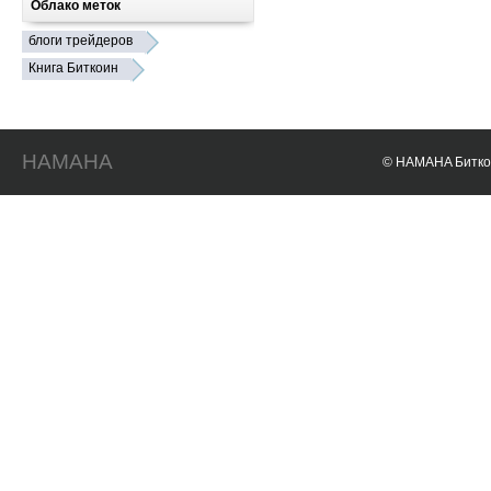
Облако меток
блоги трейдеров
Книга Биткоин
HAMAHA
© HAMAHA Биткои