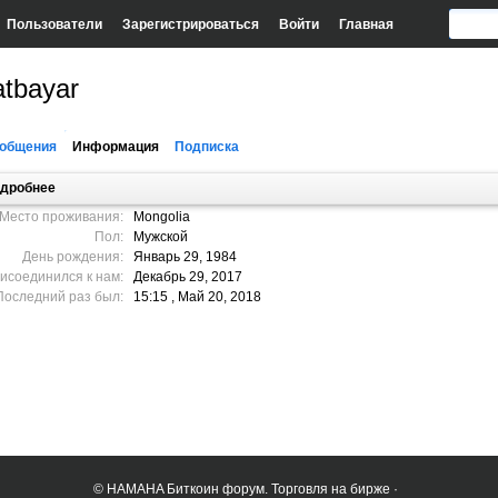
Пользователи
Зарегистрироваться
Войти
Главная
tbayar
общения
Информация
Подписка
дробнее
Место проживания:
Mongolia
Пол:
Мужской
День рождения:
Январь 29, 1984
исоединился к нам:
Декабрь 29, 2017
Последний раз был:
15:15 , Май 20, 2018
© HAMAHA Биткоин форум. Торговля на бирже ·