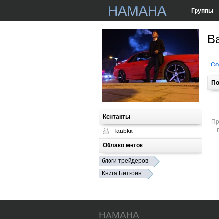
Группы
Ba
Со
По
Контакты
Пр
Taabka
Облако меток
блоги трейдеров
Книга Биткоин
HAMAHA