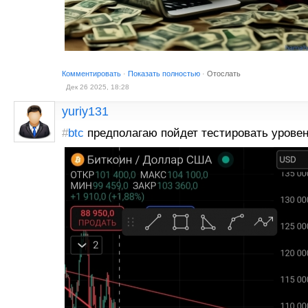
Комментировать
·
Показать полностью
·
Отослать
Дек 26 2025, 18:28
yuriy131
#
btc
предполагаю пойдет тестировать урове