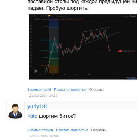
поставили стопы под каждой предыдущей ни
падает. Пробую шортить.
1 комментарий
·
Показать полностью
·
Отослать
Дек 02 2024, 14:16
yuriy131
#
btc
шортим биток?
2 комментариев
·
Показать полностью
·
Отослать
Ноя 29 2024, 18:58