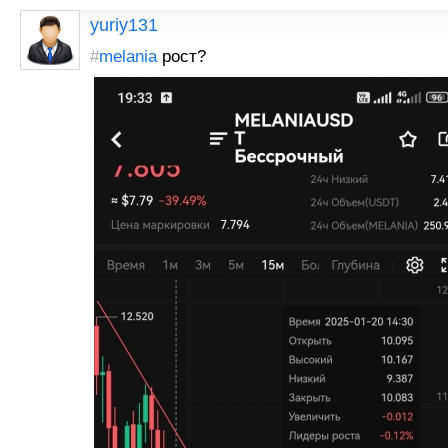
yuriy131
#
melania
рост?