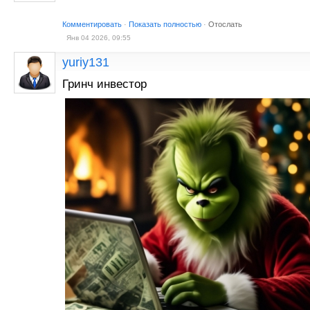
Комментировать
·
Показать полностью
·
Отослать
Янв 04 2026, 09:55
yuriy131
Гринч инвестор