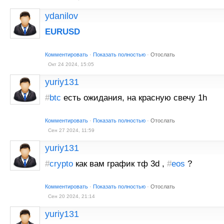
ydanilov
EURUSD
Комментировать
·
Показать полностью
·
Отослать
Окт 24 2024, 15:05
yuriy131
#
btc
есть ожидания, на красную свечу 1h
Комментировать
·
Показать полностью
·
Отослать
Сен 27 2024, 11:59
yuriy131
#
crypto
как вам график тф 3d ,
#
eos
?
Комментировать
·
Показать полностью
·
Отослать
Сен 20 2024, 21:14
yuriy131