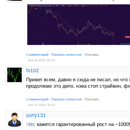
1 комментарий
·
Показать полностью
·
Отослать
Ноя 04 2025, 00:32
fx102
Привет всем, давно я сюда не писал, но что я
продолжаю это дело, нэва стоп страйвин, ф
1 комментарий
·
Показать полностью
·
Отослать
Сен 07 2025, 20:19
yuriy131
#
btc
кажется гарантированный рост на ~1000