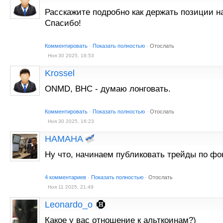
Расскажите подробно как держать позиции н
Спасибо!
Комментировать
·
Показать полностью
·
Отослать
Ноя 30 2025, 16:53
Krossel
ONMD, BHC - думаю лонговать.
Комментировать
·
Показать полностью
·
Отослать
Ноя 30 2025, 16:23
HAMAHA
Ну что, начинаем публиковать трейды по фо
4 комментариев
·
Показать полностью
·
Отослать
Ноя 11 2025, 21:49
Leonardo_o
Какое у вас отношение к альткоинам?)