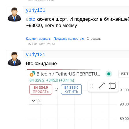
yuriy131
#
btc
кажется шорт, И поддержки в ближайше
~93000, нету по моему
Комментировать
·
Показать полностью
·
Отослать
Май 01 2025, 23:14
yuriy131
Btc ожидание