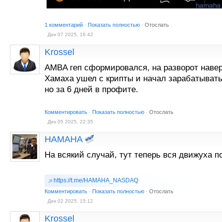
1 комментарий
·
Показать полностью
·
Отослать
Дек 07 2025, 16:42
Krossel
AMBA геп сформировался, на разворот наве
Хамаха ушел с крипты и начал зарабатывать
но за 6 дней в профите.
Комментировать
·
Показать полностью
·
Отослать
Дек 05 2025, 22:35
HAMAHA
На всякий случай, тут теперь вся движуха 
https://t.me/HAMAHA_NASDAQ
Комментировать
·
Показать полностью
·
Отослать
Дек 02 2025, 15:12
Krossel