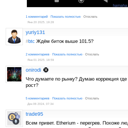
1 комментарий
·
Показать полностью
·
Отослать
Янв 20 2025, 19:28
yuriy131
#
btc
Ждём биток выше 101.5?
2 комментариев
·
Показать полностью
·
Отослать
Янв 01 2025, 18:59
onirodi
Что думаете по рынку? Думаю коррекция где
рост?
5 комментариев
·
Показать полностью
·
Отослать
Дек 06 2024, 07:34
trade95
Всем привет. Etherium - перегрев. Похоже лю