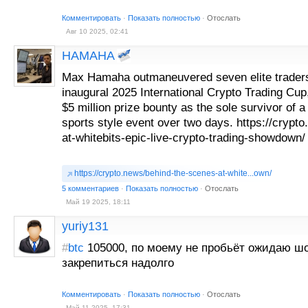
Комментировать
·
Показать полностью
·
Отослать
Авг 10 2025, 02:41
HAMAHA
Max Hamaha outmaneuvered seven elite traders
inaugural 2025 International Crypto Trading Cup,
$5 million prize bounty as the sole survivor of a ti
sports style event over two days. https://crypt
at-whitebits-epic-live-crypto-trading-showdown/
https://crypto.news/behind-the-scenes-at-white...own/
5 комментариев
·
Показать полностью
·
Отослать
Май 19 2025, 18:11
yuriy131
#
btc
105000, по моему не пробьёт ожидаю шо
закрепиться надолго
Комментировать
·
Показать полностью
·
Отослать
Май 11 2025, 17:31