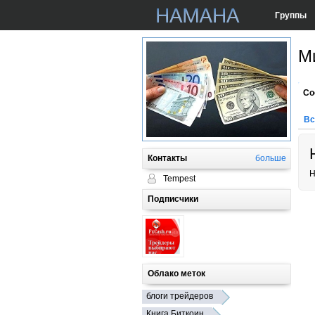
Группы
М
Со
Вс
Контакты
больше
Н
Tempest
Подписчики
Облако меток
блоги трейдеров
Книга Биткоин