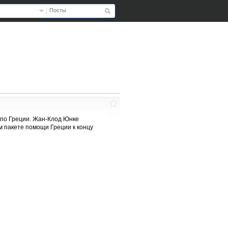
Посты
 по Греции. Жан-Клод Юнке
м пакете помощи Греции к концу