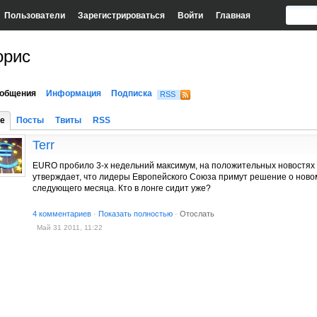
Пользователи
Зарегистрироваться
Войти
Главная
орис
общения
Информация
Подписка
RSS
е
Посты
Твиты
RSS
Terr
EURO пробило 3-х недельний максимум, на положительных новостях
утверждает, что лидеры Европейского Союза примут решение о ново
следующего месяца. Кто в лонге сидит уже?
4 комментариев
·
Показать полностью
·
Отослать
Май 31 2011, 11:22