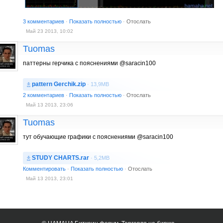
3 комментариев
·
Показать полностью
·
Отослать
Май 23 2013, 10:02
Tuomas
паттерны герчика с пояснениями @saracin100
pattern Gerchik.zip
· 13,9MB
2 комментариев
·
Показать полностью
·
Отослать
Май 13 2013, 23:06
Tuomas
тут обучающие графики с пояснениями @saracin100
STUDY CHARTS.rar
· 5,2MB
Комментировать
·
Показать полностью
·
Отослать
Май 13 2013, 23:01