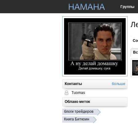
Группы
Л
Со
Вс
Контакты
больше
Tuomas
Облако меток
блоги трейдеров
Книга Биткоин