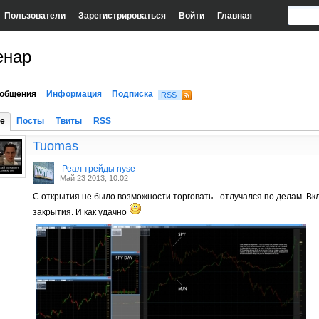
Пользователи
Зарегистрироваться
Войти
Главная
енар
общения
Информация
Подписка
RSS
е
Посты
Твиты
RSS
Tuomas
Реал трейды nyse
Май 23 2013, 10:02
С открытия не было возможности торговать - отлучался по делам. Вк
закрытия. И как удачно