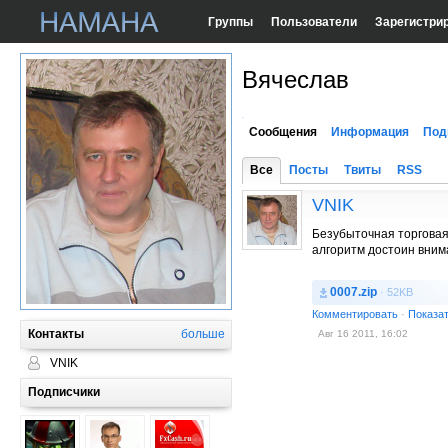
Группы
Пользователи
Зарегистри
Вячеслав
Сообщения
Информация
Под
Все
Посты
Твиты
RSS
VNIK
Безубыточная торговая 
алгоритм достоин вниман
0007.zip
· 52KB
Комментировать
·
Показа
Контакты
больше
Авг 16 2011, 16:02
VNIK
Подписчики