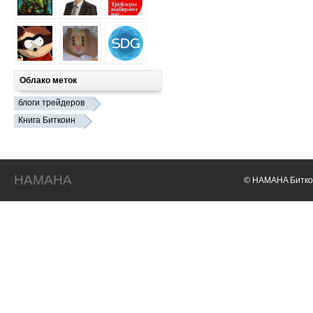
Облако меток
блоги трейдеров
Книга Биткоин
HAMAHA
© HAMAHA Биткои