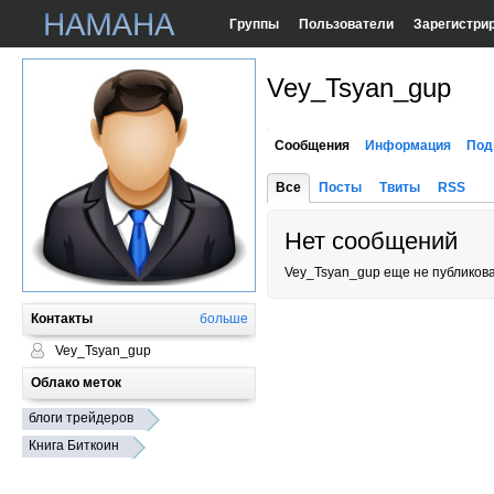
Группы
Пользователи
Зарегистри
Vey_Tsyan_gup
Сообщения
Информация
Под
Все
Посты
Твиты
RSS
Нет сообщений
Vey_Tsyan_gup еще не публиков
Контакты
больше
Vey_Tsyan_gup
Облако меток
блоги трейдеров
Книга Биткоин