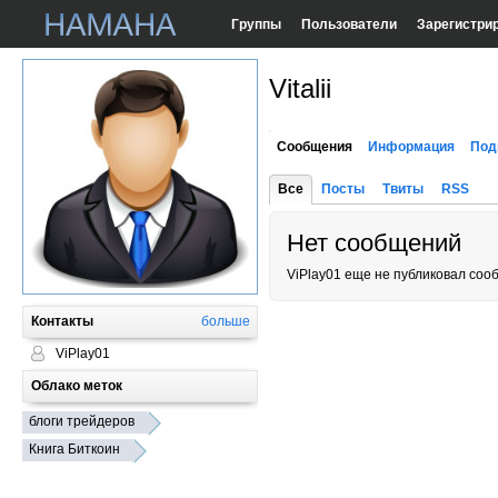
Группы
Пользователи
Зарегистри
Vitalii
Сообщения
Информация
Под
Все
Посты
Твиты
RSS
Нет сообщений
ViPlay01 еще не публиковал соо
Контакты
больше
ViPlay01
Облако меток
блоги трейдеров
Книга Биткоин