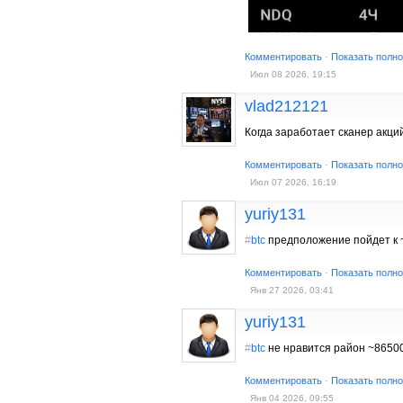
Комментировать
·
Показать полн
Июл 08 2026, 19:15
vlad212121
Когда заработает сканер акци
Комментировать
·
Показать полн
Июл 07 2026, 16:19
yuriy131
#
btc
предположение пойдет к 
Комментировать
·
Показать полн
Янв 27 2026, 03:41
yuriy131
#
btc
не нравится район ~8650
Комментировать
·
Показать полн
Янв 04 2026, 09:55