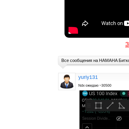
З
Все сообщения на HAMAHA Битко
yuriy131
Ndx ожидаю ~30500