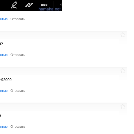
остью
·
Отослать
й?
остью
·
Отослать
~92000
остью
·
Отослать
0
остью
·
Отослать