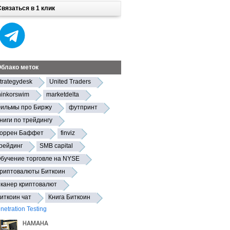
Связаться в 1 клик
блако меток
trategydesk
United Traders
hinkorswim
marketdelta
ильмы про Биржу
футпринт
ниги по трейдингу
оррен Баффет
finviz
рейдинг
SMB capital
бучение торговле на NYSE
риптовалюты Биткоин
канер криптовалют
иткоин чат
Книга Биткоин
netration Testing