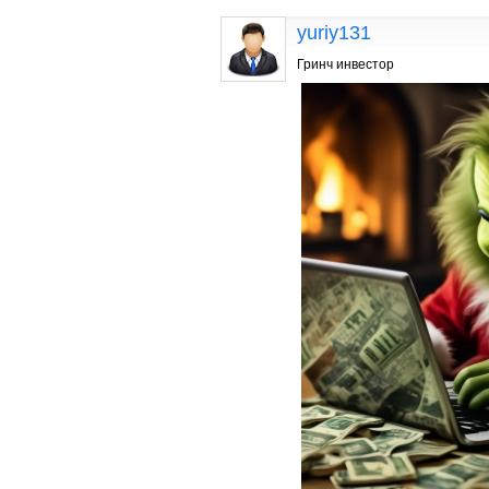
yuriy131
Гринч инвестор