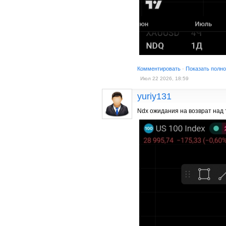
Комментировать
·
Показать полн
Июл 22 2026, 18:59
yuriy131
Ndx ожидания на возврат над