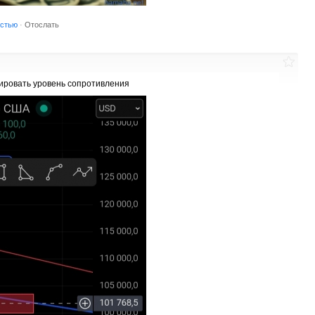
остью
·
Отослать
ировать уровень сопротивления