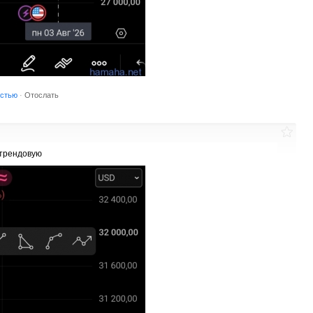
остью
·
Отослать
 трендовую