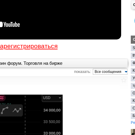
О
арегистрироваться
S
t
ин форум. Торговля на бирже
Ф
К
показать:
Все сообщения
У
т
О
К
С
Б
Pe