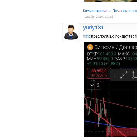
Комментировать
·
Показать полн
Дек 26 2025, 18:28
yuriy131
#
btc
предполагаю пойдет тест