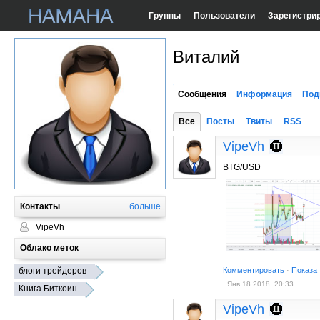
Группы
Пользователи
Зарегистри
Виталий
Сообщения
Информация
Под
Все
Посты
Твиты
RSS
VipeVh
BTG/USD
Контакты
больше
VipeVh
Облако меток
блоги трейдеров
Комментировать
·
Показа
Янв 18 2018, 20:33
Книга Биткоин
VipeVh