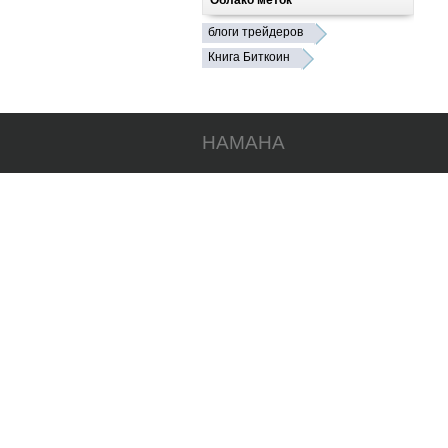
Облако меток
блоги трейдеров
Книга Биткоин
HAMAHA