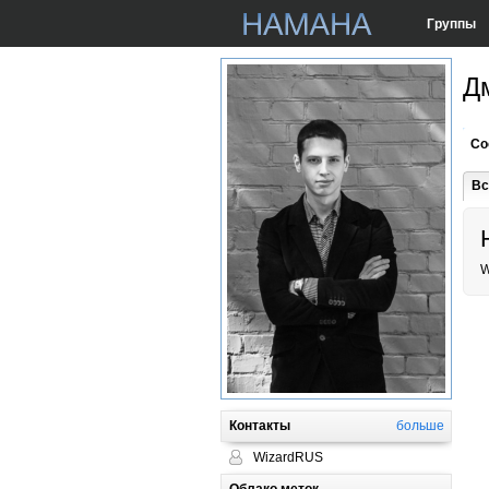
Группы
Д
Со
Вс
W
Контакты
больше
WizardRUS