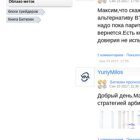
Сен 23 2017, 17:55
Облако меток
Максим,что ска
блоги трейдеров
альтернативу B
Книга Биткоин
надо пока пари
вернется.Есть к
доверия не исп
2 комментариев
·
Показат
Сен 23 2017, 17:55
YuriyMilos
Биткоин прогно
Сен 10 2017, 11:35
Добрый день.Ма
стратегией арби
2 комментариев
·
Показат