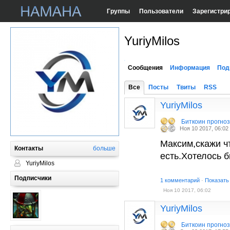
Группы
Пользователи
Зарегистри
YuriyMilos
Сообщения
Информация
Под
Все
Посты
Твиты
RSS
YuriyMilos
Биткоин прогно
Ноя 10 2017, 06:02
Максим,скажи ч
Контакты
больше
есть.Хотелось 
YuriyMilos
Подписчики
1 комментарий
·
Показать
Ноя 10 2017, 06:02
YuriyMilos
Биткоин прогно