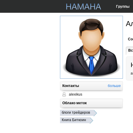
Группы
А
Со
Вс
a
Контакты
больше
alexikus
Облако меток
блоги трейдеров
Книга Биткоин