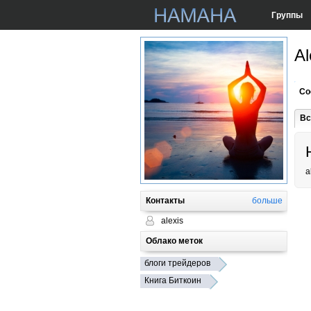
Группы
Al
Со
Вс
a
Контакты
больше
alexis
Облако меток
блоги трейдеров
Книга Биткоин