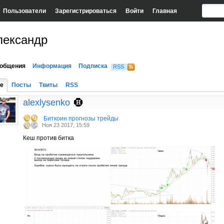
Пользователи
Зарегистрироваться
Войти
Главная
лександр
общения
Информация
Подписка
RSS
е
Посты
Твиты
RSS
alexlysenko
Биткоин прогнозы трейды
Ноя 23 2017, 15:59
Кеш против битка