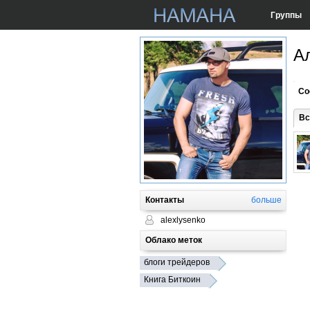
Группы
А
Со
Вс
Контакты
больше
alexlysenko
Облако меток
блоги трейдеров
Книга Биткоин