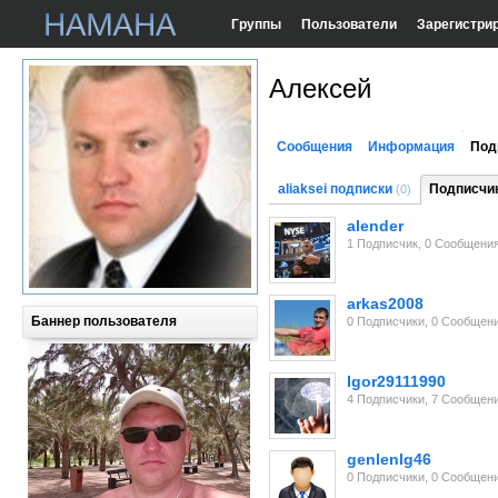
Группы
Пользователи
Зарегистри
Алексей
Сообщения
Информация
Под
aliaksei подписки
Подписчик
(0)
alender
1 Подписчик, 0 Сообщени
arkas2008
Баннер пользователя
0 Подписчики, 0 Сообщен
Igor29111990
4 Подписчики, 7 Сообщен
genlenlg46
0 Подписчики, 0 Сообщен