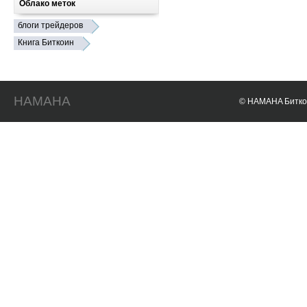
Облако меток
блоги трейдеров
Книга Биткоин
HAMAHA
© HAMAHA Биткои