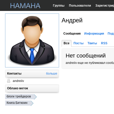
Группы
Пользователи
Зарегистри
Андрей
Сообщения
Информация
Под
Все
Посты
Твиты
RSS
Нет сообщений
andreiiv еще не публиковал соо
Контакты
больше
andreiiv
Облако меток
блоги трейдеров
Книга Биткоин