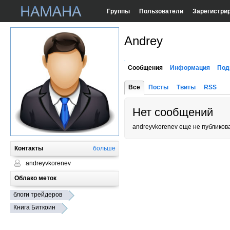
Группы
Пользователи
Зарегистри
Andrey
Сообщения
Информация
Под
Все
Посты
Твиты
RSS
Нет сообщений
andreyvkorenev еще не публиков
Контакты
больше
andreyvkorenev
Облако меток
блоги трейдеров
Книга Биткоин