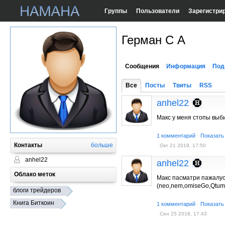
Группы
Пользователи
Зарегистри
Герман С А
Сообщения
Информация
Под
Все
Посты
Твиты
RSS
anhel22
Макс у меня стопы выби
1 комментарий
·
Показать
Контакты
больше
Окт 21 2019, 17:50
anhel22
anhel22
Облако меток
Макс пасматри пажалус
(neo,nem,omiseGo,Qtum,au
блоги трейдеров
Книга Биткоин
1 комментарий
·
Показать
Сен 25 2018, 17:43