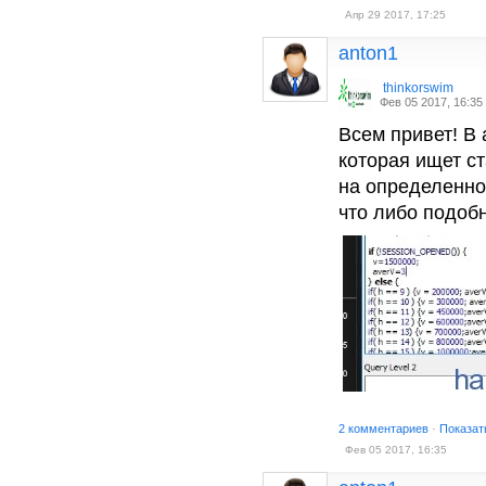
Апр 29 2017, 17:25
anton1
thinkorswim
Фев 05 2017, 16:35
Всем привет! В
которая ищет с
на определенное
что либо подоб
2 комментариев
·
Показат
Фев 05 2017, 16:35