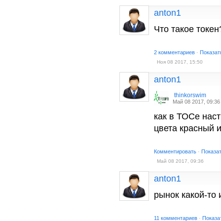
anton1
Что такое токен
2 комментариев
·
Показат
Ноя 08 2017, 15:50
anton1
thinkorswim
Май 08 2017, 09:36
как в ТОСе наст
цвета красный 
Комментировать
·
Показа
Май 08 2017, 09:36
anton1
рынок какой-то 
11 комментариев
·
Показа