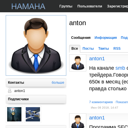
Группы
Пользователи
Зарегистри
anton
Сообщения
Информация
Под
Все
Посты
Твиты
RSS
anton1
На канале
smb
с
трейдера.Говор
650к в месяц (е
Контакты
больше
правда столько
anton1
Подписчики
7 комментариев
·
Показат
Июн 08 2018, 14:47
anton1
Программа SEC 