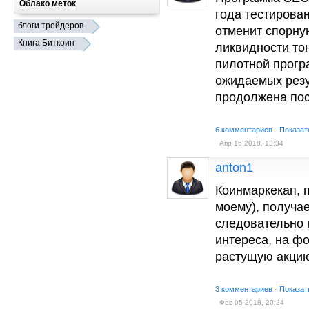
Облако меток
года тестирова
блоги трейдеров
отменит спорну
Книга Биткоин
ликвидности то
пилотной програ
ожидаемых резул
продолжена пос
6 комментариев
·
Показат
Апр 16 2018, 13:34
anton1
Коинмаркекап, п
моему), получае
следовательно 
интереса, на ф
растущую акцию
3 комментариев
·
Показат
Фев 05 2018, 20:24