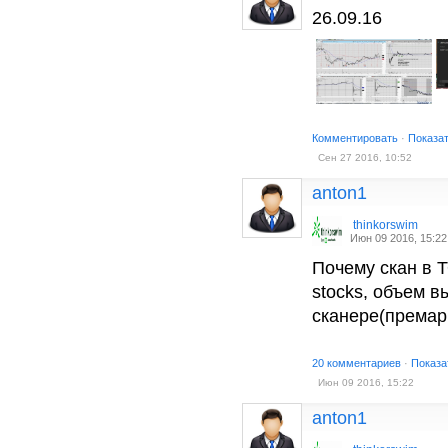
26.09.16
Комментировать
·
Показа
Сен 27 2016, 10:52
anton1
thinkorswim
Июн 09 2016, 15:22
Почему скан в Т
stocks, объем в
сканере(премарк
20 комментариев
·
Показа
Июн 09 2016, 15:22
anton1