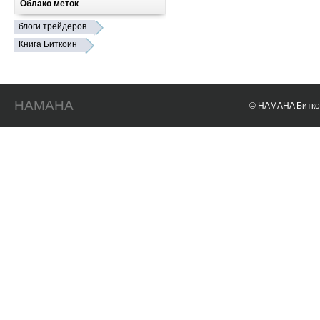
Облако меток
блоги трейдеров
Книга Биткоин
HAMAHA
© HAMAHA Биткои