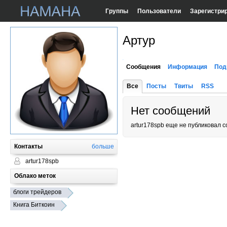
Группы
Пользователи
Зарегистри
Артур
Сообщения
Информация
Под
Все
Посты
Твиты
RSS
Нет сообщений
artur178spb еще не публиковал 
Контакты
больше
artur178spb
Облако меток
блоги трейдеров
Книга Биткоин