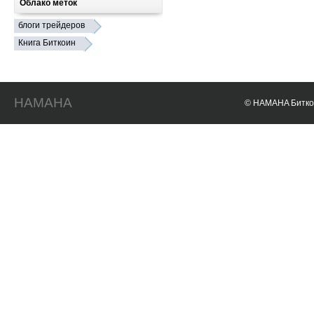
Облако меток
блоги трейдеров
Книга Биткоин
HAMAHA
© HAMAHA Биткои