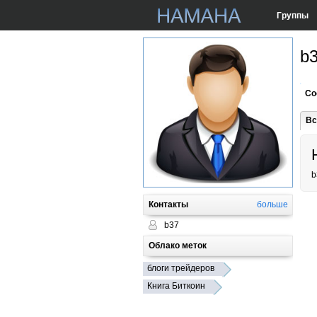
Группы
b
Со
Вс
b
Контакты
больше
b37
Облако меток
блоги трейдеров
Книга Биткоин