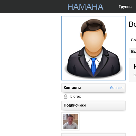
Группы
Bo
Со
Вс
b
Контакты
больше
bforex
Подписчики