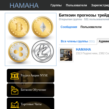
Группы
Пользователи
Зарегистри
Биткоин прогнозы трей
Открытая группа · 531 пользователе
Сообщения
Пользователи
Все члены группы
Админ
(531)
HAMAHA
2313 Подписчики, 2382 С
Раздел Акции NYSE
Биткоин Обучение
Торговые Чаты