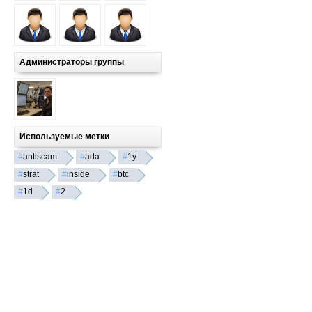
Администраторы группы
Используемые метки
#
antiscam
#
ada
#
1y
#
strat
#
inside
#
btc
#
1d
#
2