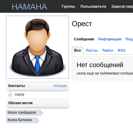
Группы
Пользователи
Зарегистри
Орест
Сообщения
Информация
Под
Все
Посты
Твиты
RSS
Нет сообщений
casoy еще не публиковал сообще
Контакты
больше
casoy
Облако меток
блоги трейдеров
Книга Биткоин