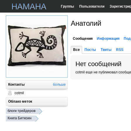
Группы
Пользователи
Зарегистри
Анатолий
Сообщения
Информация
Под
Все
Посты
Твиты
RSS
Нет сообщений
cotmil еще не публиковал сообщ
Контакты
больше
cotmil
Облако меток
блоги трейдеров
Книга Биткоин