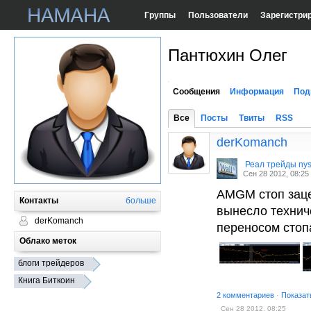
Группы
Пользователи
Зарегистри
Пантюхин Олег
Сообщения
Информация
Под
Все
Посты
Твиты
RSS
derKomanch
Реал трейды ny
Сен 28 2012, 08:25
AMGM стоп зацеп
Контакты
больше
вынесло технич
derKomanch
переносом стоп
Облако меток
блоги трейдеров
Книга Биткоин
2 комментариев
·
Показат
Сен 28 2012, 08:25