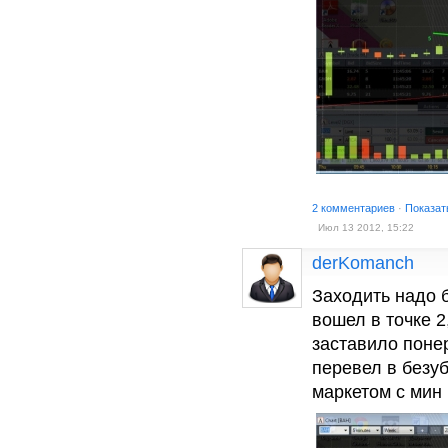
2 комментариев
·
Показат
Июл 13 2012, 15:22
derKomanch
Заходить надо б
вошел в точке 
заставило поне
перевел в безу
маркетом с мин