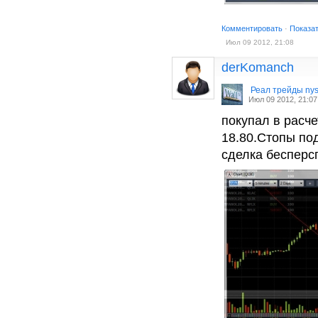
Комментировать
·
Показа
Июл 09 2012, 21:08
derKomanch
Реал трейды ny
Июл 09 2012, 21:07
покупал в расче
18.80.Стопы по
сделка бесперс