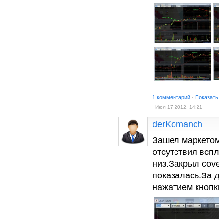
1 комментарий
·
Показать
Июл 17 2012, 14:21
derKomanch
Зашел маркетом
отсутствия всп
низ.Закрыл cov
показалась.За 
нажатием кнопк