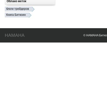
Облако меток
блоги трейдеров
Книга Биткоин
HAMAHA
© HAMAHA Биткои