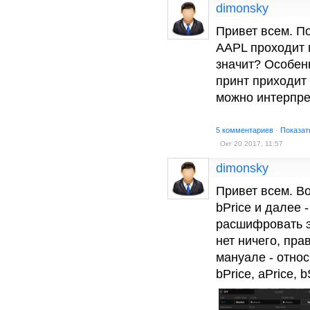
dimonsky
Привет всем. По
AAPL проходит п
значит? Особенн
принт приходит 
можно интерпре
5 комментариев
·
Показат
Окт 20 2017, 11:57
dimonsky
Привет всем. Во
bPrice и далее
расшифровать э
нет ничего, пра
мануале - относ
bPrice, aPrice, 