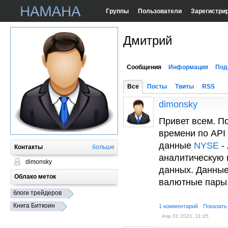
Группы
Пользователи
Зарегистри
Дмитрий
Сообщения
Информация
Под
Все
Посты
Твиты
RSS
dimonsky
Привет всем. П
времени по API
данные
NYSE
- 
Контакты
больше
аналитическую 
dimonsky
данных. Данные
Облако меток
валютные пары.
блоги трейдеров
Книга Биткоин
1 комментарий
·
Показать
Апр 01 2021, 11:05