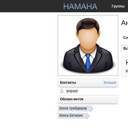
Группы
А
Со
Вс
g
Контакты
больше
gagagy
Облако меток
блоги трейдеров
Книга Биткоин