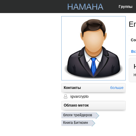
Группы
Е
Со
Вс
Н
Контакты
больше
igvarcrypto
Облако меток
блоги трейдеров
Книга Биткоин