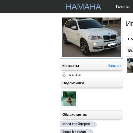
Группы
И
Со
Вс
Контакты
больше
ivanstar
Подписчики
Облако меток
блоги трейдеров
Книга Биткоин