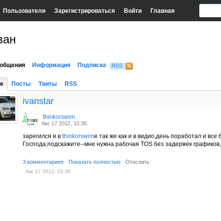
Пользователи
Зарегистрироваться
Войти
Главная
ван
общения
Информация
Подписка
RSS
е
Посты
Твиты
RSS
ivanstar
thinkorswim
Авг 17 2012, 15:30
зарегился я в
thinkorswim
e так же как и в видио,день поработал и все 
Господа,подскажите--мне нужна рабочая TOS без задержек графиков,
3 комментариев
·
Показать полностью
·
Отослать
Авг 17 2012, 15:30