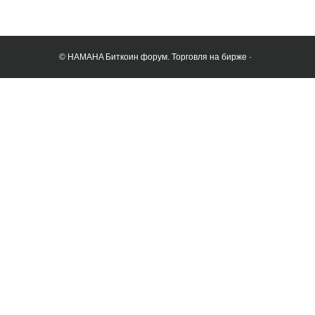
© HAMAHA Биткоин форум. Торговля на бирже ·