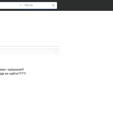
Посты
блин--забанили!!!
где ее найти????!