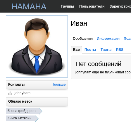
Группы
Пользователи
Зарегистри
Иван
Сообщения
Информация
Под
Все
Посты
Твиты
RSS
Нет сообщений
johnyham еще не публиковал со
Контакты
больше
johnyham
Облако меток
блоги трейдеров
Книга Биткоин