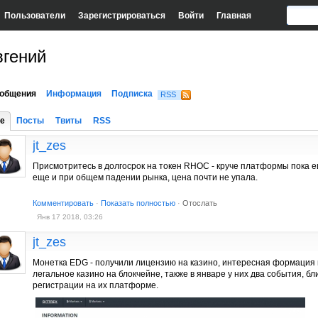
Пользователи
Зарегистрироваться
Войти
Главная
вгений
общения
Информация
Подписка
RSS
е
Посты
Твиты
RSS
jt_zes
Присмотритесь в долгосрок на токен RHOC - круче платформы пока е
еще и при общем падении рынка, цена почти не упала.
Комментировать
·
Показать полностью
·
Отослать
Янв 17 2018, 03:26
jt_zes
Монетка EDG - получили лицензию на казино, интересная формация 
легальное казино на блокчейне, также в январе у них два события, б
регистрации на их платформе.