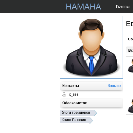
Группы
Е
Со
Вс
Контакты
больше
jt_zes
Облако меток
блоги трейдеров
Книга Биткоин