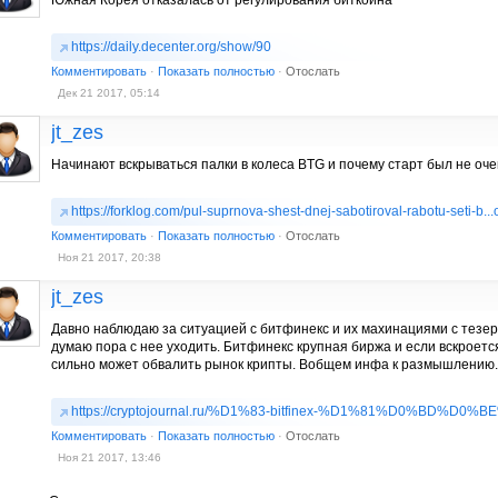
Южная Корея отказалась от регулирования биткоина
https://daily.decenter.org/show/90
Комментировать
·
Показать полностью
·
Отослать
Дек 21 2017, 05:14
jt_zes
Начинают вскрываться палки в колеса BTG и почему старт был не оче
https://forklog.com/pul-suprnova-shest-dnej-sabotiroval-rabotu-seti-b...
Комментировать
·
Показать полностью
·
Отослать
Ноя 21 2017, 20:38
jt_zes
Давно наблюдаю за ситуацией с битфинекс и их махинациями с тезеро
думаю пора с нее уходить. Битфинекс крупная биржа и если вскроет
сильно может обвалить рынок крипты. Вобщем инфа к размышлению.
https://cryptojournal.ru/%D1%83-bitfinex-%D1%81%D0%BD%D0%
Комментировать
·
Показать полностью
·
Отослать
Ноя 21 2017, 13:46