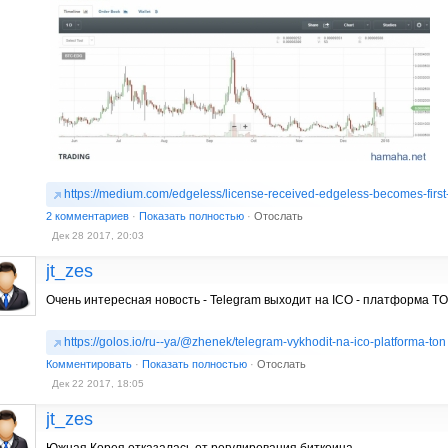
https://medium.com/edgeless/license-received-edgeless-becomes-first-
2 комментариев
·
Показать полностью
·
Отослать
Дек 28 2017, 20:03
jt_zes
Очень интересная новость - Telegram выходит на ICO - платформа TO
https://golos.io/ru--ya/@zhenek/telegram-vykhodit-na-ico-platforma-ton
Комментировать
·
Показать полностью
·
Отослать
Дек 22 2017, 18:05
jt_zes