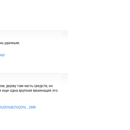
нь удачным.
old/
м, держу там часть средств, но
ся еще одна крупная махинация это
BE%D0%B2%D0%...28f9