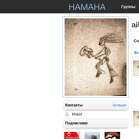
Группы
а
Со
Вс
Контакты
больше
khauz
Подписчики