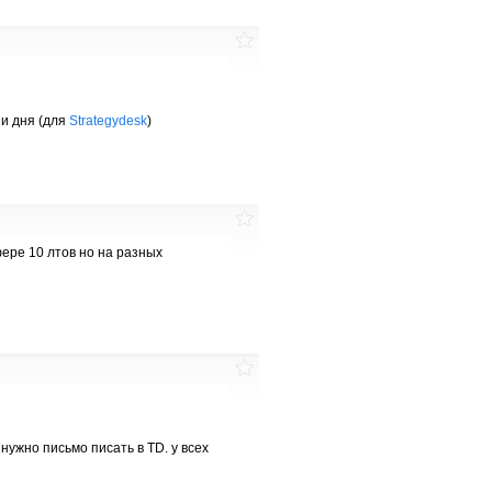
ии дня (для
Strategydesk
)
ере 10 лтов но на разных
нужно письмо писать в TD. у всех