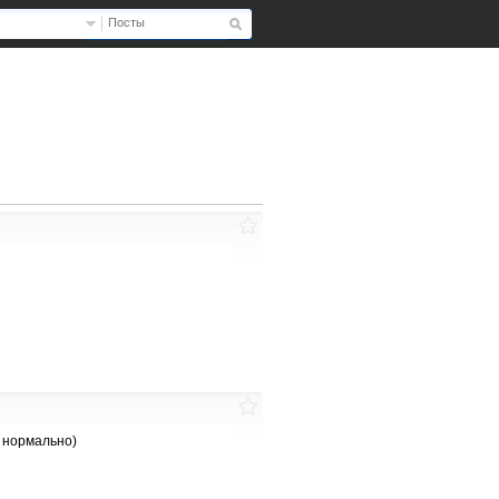
Посты
т нормально)