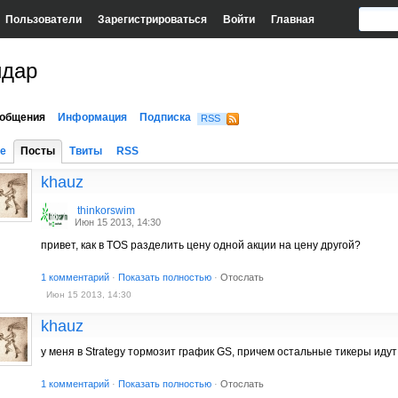
Пользователи
Зарегистрироваться
Войти
Главная
йдар
общения
Информация
Подписка
RSS
е
Посты
Твиты
RSS
khauz
thinkorswim
Июн 15 2013, 14:30
привет, как в TOS разделить цену одной акции на цену другой?
1 комментарий
·
Показать полностью
·
Отослать
Июн 15 2013, 14:30
khauz
у меня в Strategy тормозит график GS, причем остальные тикеры иду
1 комментарий
·
Показать полностью
·
Отослать