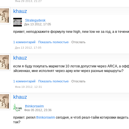
Янв 29 2013, 21:27
khauz
Strategydesk
Дек 13 2012, 17:05
привет, неподскажите формулу new high, new low не за год, а в течен
1 комментарий
·
Показать полностью
·
Отослать
Дек 13 2012, 17:05
khauz
если я буду покупать маркетом 10 лотов допустим через ARCA, а офф
эйсиенках, мне исполнят через арку или через разные маршруты?
1 комментарий
·
Показать полностью
·
Отослать
Фев 19 2012, 12:31
khauz
thinkorswim
Фев 05 2012, 23:36
привет. регил
thinkorswim
сегодня, и чтоб реал-тайм котировки видеть 
так?