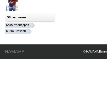
Облако меток
блоги трейдеров
Книга Биткоин
HAMAHA
© HAMAHA Биткои