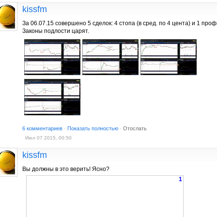
kissfm
За 06.07.15 совершено 5 сделок: 4 стопа (в сред. по 4 цента) и 1 проф
Законы подлости царят.
6 комментариев
·
Показать полностью
·
Отослать
Июл 07 2015, 00:50
kissfm
Вы должны в это верить! Ясно?
1