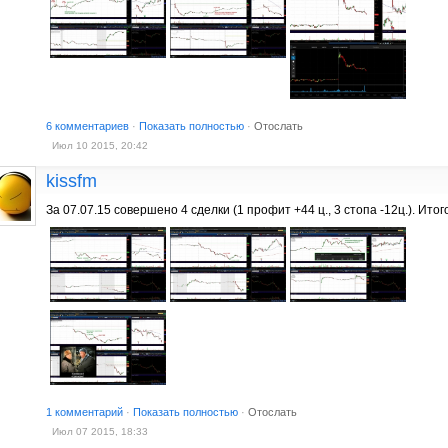
6 комментариев
·
Показать полностью
·
Отослать
Июл 10 2015, 20:42
kissfm
За 07.07.15 совершено 4 сделки (1 профит +44 ц., 3 стопа -12ц.). Итог
1 комментарий
·
Показать полностью
·
Отослать
Июл 07 2015, 18:33