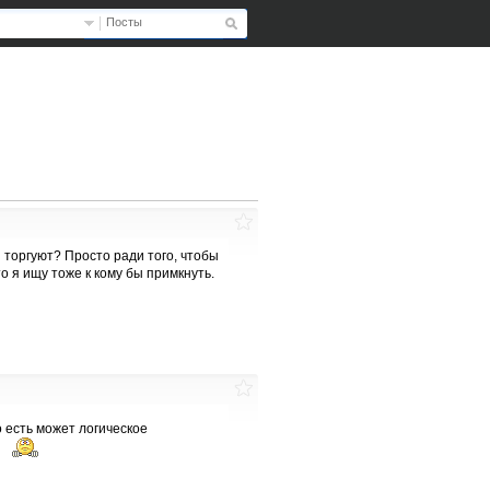
Посты
и торгуют? Просто ради того, чтобы
о я ищу тоже к кому бы примкнуть.
то есть может логическое
?