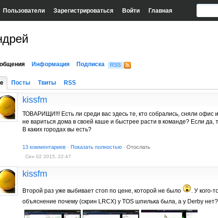
Пользователи
Зарегистрироваться
Войти
Главная
ндрей
общения
Информация
Подписка
RSS
е
Посты
Твиты
RSS
kissfm
ТОВАРИЩИ!!! Есть ли среди вас здесь те, кто собрались, сняли офис 
не вариться дома в своей каше и быстрее расти в команде? Если да, т
В каких городах вы есть?
13 комментариев
·
Показать полностью
·
Отослать
Сен 02 2015, 22:47
kissfm
Второй раз уже выбивает стоп по цене, которой не было
. У кого-
объяснение почему (скрин LRCX) у TOS шпилька была, а у Derby нет